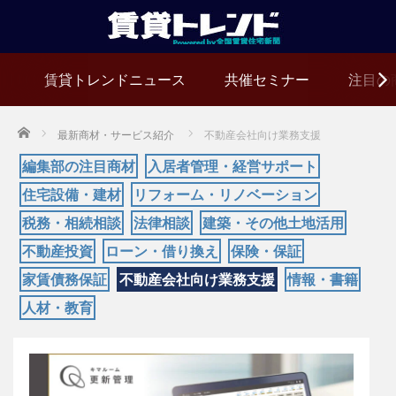
賃貸トレンドニュース
共催セミナー
注目の
Home
最新商材・サービス紹介
不動産会社向け業務支援
編集部の注目商材
入居者管理・経営サポート
住宅設備・建材
リフォーム・リノベーション
税務・相続相談
法律相談
建築・その他土地活用
不動産投資
ローン・借り換え
保険・保証
家賃債務保証
不動産会社向け業務支援
情報・書籍
人材・教育