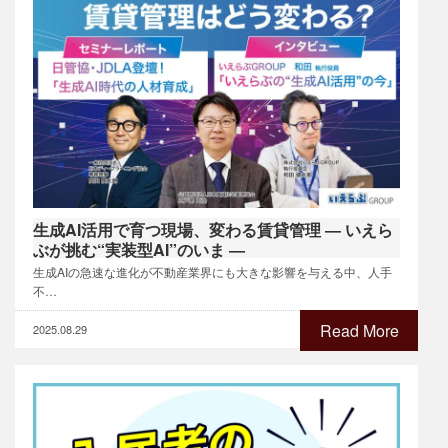
生成AI活用で育つ現場、変わる賃貸管理 ― いえら
ぶが挑む“実装型AI”のいま ―
生成AIの急速な進化が不動産業界にも大きな影響を与える中、人手
不…
Read More
2025.08.29