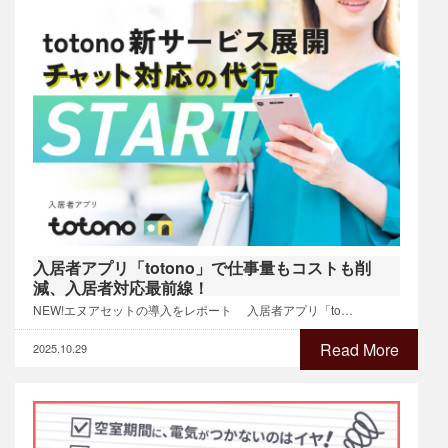
入居者アプリ「totono」で仕事量もコストも削
減、入居者対応最前線！
NEW!エヌアセットの導入をレポート 入居者アプリ「to…
Read More
2025.10.29