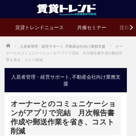
賃貸トレンドニュース
共催セミナー
注目の
Home
入居者管理・経営サポート
,
不動産会社向け業務支援
オー
ナーとのコミュニケーションがアプリで完結 月次報告書作成や郵送作
業を省き、コスト削減
入居者管理・経営サポート
,
不動産会社向け業務支
援
オーナーとのコミュニケーショ
ンがアプリで完結 月次報告書
作成や郵送作業を省き、コスト
削減