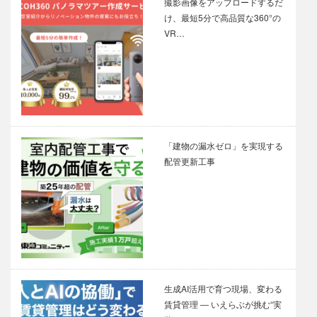
撮影画像をアップロードするだ
け、最短5分で高品質な360°の
VR…
「建物の漏水ゼロ」を実現する
配管更新工事
生成AI活用で育つ現場、変わる
賃貸管理 ― いえらぶが挑む“実