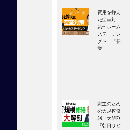
カ
テ
費用を抑え
ゴ
リ
た空室対
ー
策〜ホーム
】
ステージン
賃
グ〜 『長
貸
栄…
住
宅
フ
ェ
ア
(
1
)
家主のため
賃貸
の大規模修
住宅
繕、大解剖
フェ
ア
『朝日リビ