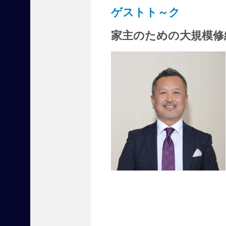
ゲストト～ク
宅
新
聞
家主のための大規模修
の
オ
ン
ラ
イ
ン
メ
デ
ィ
ア
サ
イ
ト
で
す
。