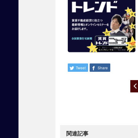
』
出
展
申
し
込
み
受
付
中
Tweet
Share
で
す
Post
！
navigation
【
掲
載
商
関連記事
材