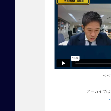
立
つ
最
新
商
材
と
セ
ミ
ナ
ー
を
届
け
＜＜
る
、
全
アーカイブは
国
賃
貸
住