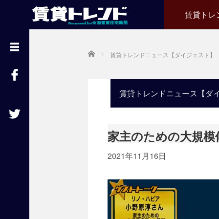
賃貸トレ
『
賃
貸
Home
賃貸トレンドニュース【ダイジェスト】
ト
レ
ン
ド
』
賃貸トレンドニュース【ダ
と
は
賃
家主のための大規模
貸
不
2021年11月16日
動
産
経
営
に
役