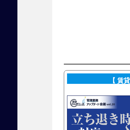
【
お
知
ら
せ
】
【 賃
賃
貸
不
動
産
経
営