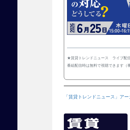
に
役
立
つ
展
示
会
『
賃
★賃貸トレンドニュース ライブ配信は
貸
住
番組配信時は無料で視聴できます（
宅
フ
ェ
ア
「賃貸トレンドニュース」アー
2
0
2
5
東
京