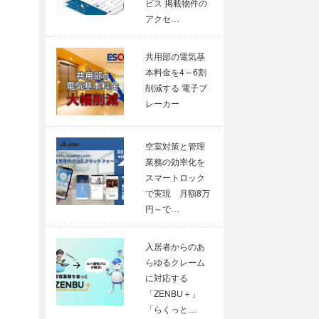
ビス 掲載物件の
アクセ…
共用部の電気基
本料金を4～6割
削減する 電子ブ
レーカー
空室対策と管理
業務の効率化を
スマートロック
で実現 月額8万
円～で…
入居者からのあ
らゆるクレーム
に対応する
「ZENBU＋」
「らくっと…