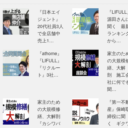
『日本エイ
『LIFUL
ジェント』
源田さん
20代社員3人
聞く 最
で全店舗中
ランキン
売上1…
から…
『athome』
家主のた
『LIFULL』
の大規模
『リクルー
繕、大解
ト』3社…
剖 施工
社に何で
聞…
家主のため
『第一不
の大規模修
産』保崎
繕、大解剖
締役に聞
『カシワバ
く ギク