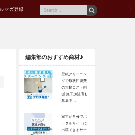
ルマガ登録
編集部のおすすめ商材♪
壁紙クリーニン
グで原状回復費
の大幅コスト削
減 施工加盟店も
募集中…
家主が自分でポ
ータルサイトに
出稿できるサー