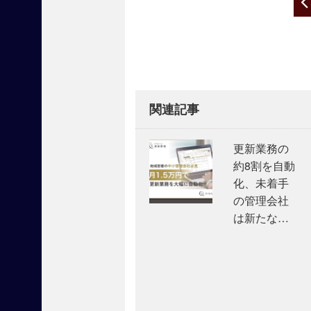
Post
』
navigation
出
展
申
し
込
み
関連記事
受
付
更新業務の
中
で
約8割を自動
す
化、未着手
！
の管理会社
は新たな…
【
掲
載
商
材