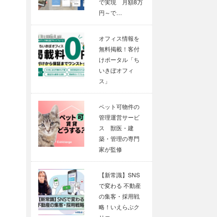
で実現 月額8万
円～で…
オフィス情報を
無料掲載！客付
けポータル「ち
いきぼオフィ
ス」
ペット可物件の
管理運営サービ
ス 獣医・建
築・管理の専門
家が監修
【新常識】SNS
で変わる 不動産
の集客・採用戦
略！いえらぶク