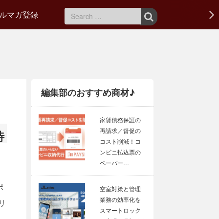
ルマガ登録
編集部のおすすめ商材♪
家賃債務保証の
再請求／督促の
待
コスト削減！コ
ンビニ払込票の
ペーパー…
ポ
空室対策と管理
業務の効率化を
リ
スマートロック