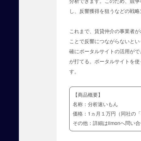
分析できます。このため、競争
し、反響獲得を狙うなどの戦略
これまで、賃貸仲介の事業者が
ことで反響につながらないとい
確にポータルサイトの活用がで
【
が打てる。ポータルサイトを使
お
知
す。
ら
せ
】
賃
【商品概要】
貸
名称：分析速いもん
不
価格：1ヵ月１万円（同社の「
動
産
その他：詳細はiimonへ問い
経
営