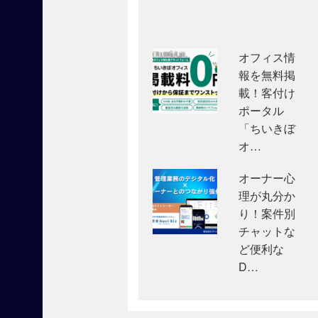
カ
テ
ゴ
リ
オフィス情
ー
】
報を無料掲
載！客付け
賃
貸
ポータル
住
「ちいきぼ
宅
オ…
フ
ェ
オーナー心
ア
理が丸分か
(
り！案件別
1
チャットな
)
ど便利な
賃貸
D…
住宅
フェ
ア