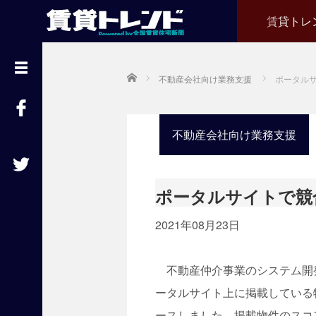
賃貸トレ
『
賃
貸
Home
不動産会社向け業務支援
ポータル
ト
レ
ン
ド
』
不動産会社向け業務支援
と
は
賃
ポータルサイトで競
貸
不
2021年08月23日
動
産
経
不動産仲介事業のシステム開発を
営
に
ータルサイト上に掲載している
役
ースしました。掲載物件のスコ