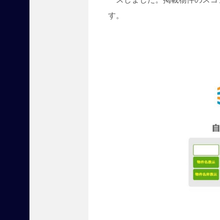
立
つ
す。
最
新
商
材
と
セ
ミ
ナ
ー
を
届
け
る
、
全
国
賃
貸
住