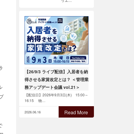
リエ…
秒
【26/9/3 ライブ配信】入居者を納
得させる家賃改定とは？ ＜管理業
ル
務アップデート会議 vol.21＞
【配信日】2026年9月3日(木) 15:00～
プ
16:15 物…
Read More
2026.06.16
で