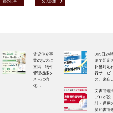
前の記事
次の記事
賃貸仲介事
365日24
業の拡大に
まで即応
直結、物件
反響対応
管理機能を
行サービ
さらに強
ス、来店
化…
文書管理
プロが設
計・運用
契約書管