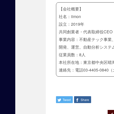
に
役
【会社概要】
立
社名：iimon
つ
展
設立：2019年
示
共同創業者・代表取締役CEO
会
事業内容：不動産テック事業
『
賃
開発、運営。自動分析システ
貸
従業員数：8人
住
本社所在地：東京都中央区晴海3-
宅
フ
連絡先：電話03-4405-0840（
ェ
ア
2
0
2
Tweet
Share
5
東
京