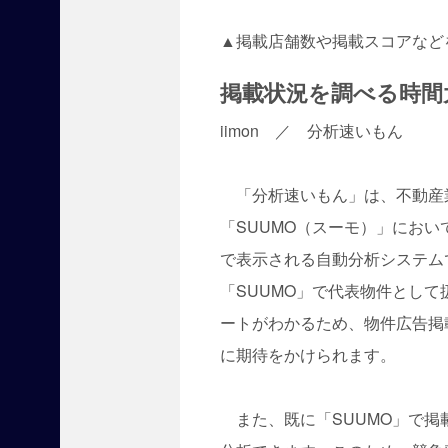
宅
▲掲載店舗数や掲載スコアなど
新
聞
の
掲載状況を調べる時間
オ
ン
iimon ／ 分析速いもん
ラ
イ
「分析速いもん」は、不動産
ン
メ
「SUUMO（スーモ）」にお
デ
で表示される自動分析システム
ィ
ア
「SUUMO」で代表物件とし
サ
ートがわかるため、物件広告掲
イ
ト
に期待をかけられます。
で
す
。
また、既に「SUUMO」で掲