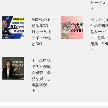
サービ
大…
AI時代の不
ペット可
動産集客に
件の管理
対応〜自社
営サービ
サイト強化
ス 獣医
とAIO…
建築・管
の…
１回の申込
で７社が順
次審査。業
務を減らし
承認率が
上…