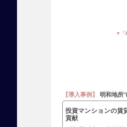
2022
セミ
ナー
(
2
▼「
0
)
人
材・
教育
(
1
3
)
【導入事例】
明和地所
入居
者管
理・
投資マンションの賃
経営
貢献
サポ
ート