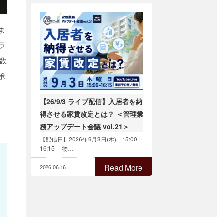
ま
ラ
数
承
【26/9/3 ライブ配信】入居者を納
得させる家賃改定とは？ ＜管理業
務アップデート会議 vol.21＞
【配信日】2026年9月3日(木) 15:00～
16:15 物…
Read More
2026.06.16