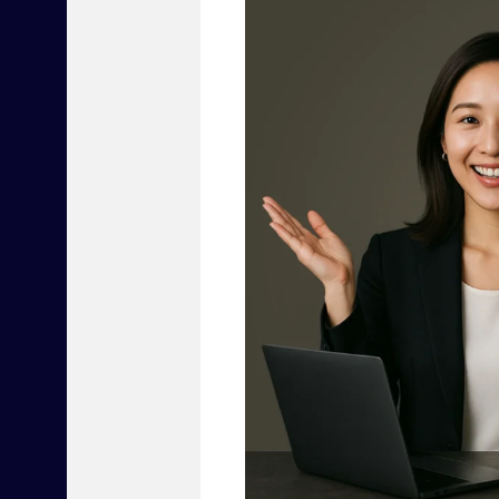
立
つ
最
新
商
材
と
セ
ミ
ナ
ー
を
届
け
る
、
全
国
賃
貸
住