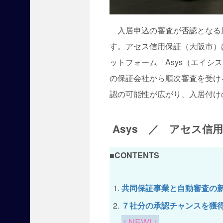
宅
新
入居申込の審査が否認となる
聞
の
す。アセス信用保証（大阪市）
オ
ットフォーム「Asys（エイシ
ン
ラ
の保証会社から順次審査を受け
イ
認の可能性が広がり、入居付け
ン
メ
デ
Asys ／ アセス
ィ
ア
サ
■CONTENTS
イ
ト
で
共同保証事業と自動審査の
す
７社分の承認チャンスを獲
。
↓NEW!↓