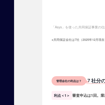
』
出
展
申
し
「Asys」を使った共同保証事業の
込
み
※共同保証会社は7社（2025年12月現在
受
付
中
で
す
！
７社分
管理会社の利点は？
【
掲
審査申込は1回。業
利点＜1＞
載
商
材