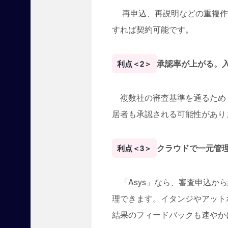
カ
再申込、再説明などの重複作業
テ
ゴ
すれば契約可能です。
リ
ー
】
承認率が上がる。
利点＜2＞
賃
貸
住
複数社の審査基準を通るため「
宅
フ
居者も承認される可能性があり
ェ
ア
クラウドで一元管
利点＜3＞
(
1
)
「Asys」なら、審査申込か
賃貸
住宅
理できます。イタンジやアット
フェ
結果のフィードバックも速やか
ア