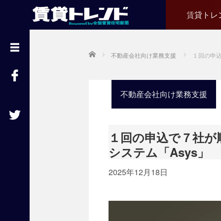
賃貸トレ
『
賃
貸
Home
不動産会社向け業務支援
１回の申込
ト
レ
ン
ド
』
不動産会社向け業務支援
と
は
賃
１回の申込で７社が
貸
不
システム「Asys」
動
産
2025年12月18日
経
営
に
役