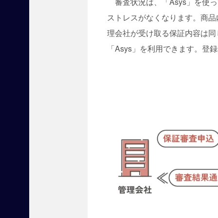
審査状況は、「Asys」を使
に
役
ストレスがなくなります。商品
立
理会社が受け取る保証内容は同
つ
展
「Asys」を利用できます。登
示
会
『
賃
貸
住
宅
フ
ェ
ア
2
0
2
5
東
京