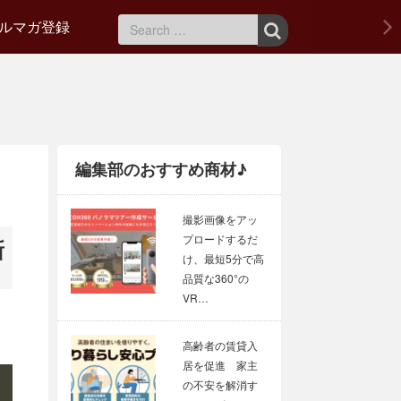
ルマガ登録
編集部のおすすめ商材♪
撮影画像をアッ
プロードするだ
新
け、最短5分で高
品質な360°の
VR…
高齢者の賃貸入
居を促進 家主
の不安を解消す