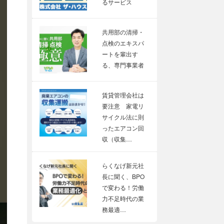
るサービス
共用部の清掃・
点検のエキスパ
ートを輩出す
る、専門事業者
賃貸管理会社は
要注意 家電リ
サイクル法に則
ったエアコン回
収（収集…
らくなげ新元社
長に聞く、BPO
で変わる！労働
力不足時代の業
務最適…