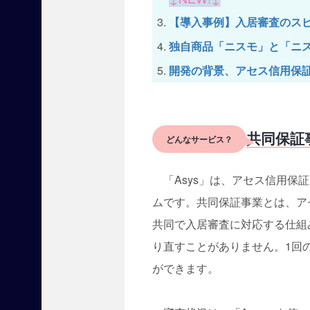
【導入事例】入居審査のス
独自商品「ニスモ」と「ニ
開発の背景、アセス信用保
【
共同保証
お
どんなサービス？
知
ら
せ
「Asys」は、アセス信用保証
】
ムです。共同保証事業とは、ア
賃
貸
共同で入居審査に対応する仕組
不
り直すことがありません。1回
動
産
ができます。
経
営