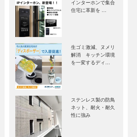
インターホンで集合
住宅に革新を …
生ゴミ激減、ヌメリ
解消 キッチン環境
を一変するディ…
ステンレス製の防鳥
ネット、耐火・耐久
性に強み