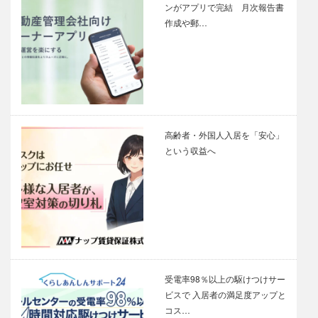
ンがアプリで完結 月次報告書
作成や郵…
高齢者・外国人入居を「安心」
という収益へ
受電率98％以上の駆けつけサー
ビスで 入居者の満足度アップと
コス…