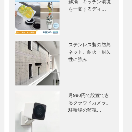
解消 キッチン環境
を一変するディ…
ステンレス製の防鳥
ネット、耐火・耐久
性に強み
月980円で設置でき
るクラウドカメラ。
駐輪場の監視…