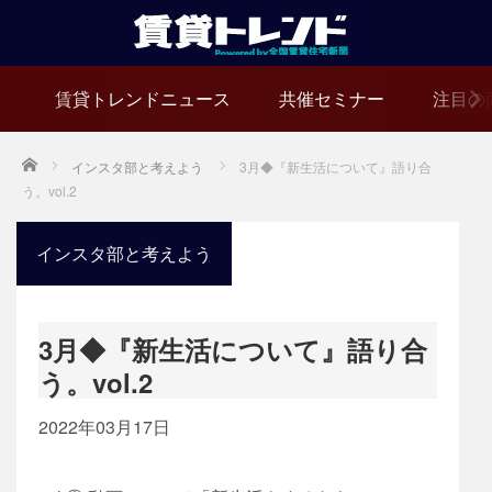
賃貸トレンドニュース
共催セミナー
注目の
Home
インスタ部と考えよう
3月◆『新生活について』語り合
う。vol.2
インスタ部と考えよう
3月◆『新生活について』語り合
う。vol.2
2022年03月17日