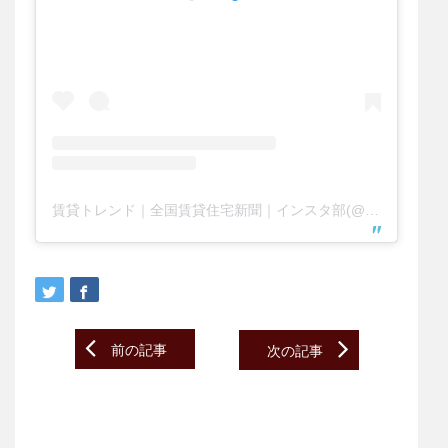
賃貸トレンド｜全国賃貸住宅新聞｜インスタ部(@chintai_trend)がシェアした投稿
Post
前の記事
次の記事
navigation