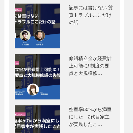
記事には書けない 賃
貸トラブルここだけ
の話
修繕積立金が経費計
上可能に! 制度の要
点と大規模修…
空室率50%から満室
にした 2代目家主
が実践したこ…