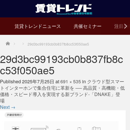
賃貸トレンドニュース
共催セミナー
注目の
Home
29d3bc99193cb0b837fb8cc53f050ae5
29d3bc99193cb0b837fb8c
c53f050ae5
Published
2025年7月25日
at
691 × 535
in
クラウド型スマー
トインターホンで集合住宅に革新を ── 高品質・高機能・低
価格・スピード導入を実現する新ブランド-「DNAKE」登
場
Next
→