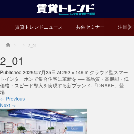
賃貸トレンドニュース
共催セミナー
注目の
Home
2_01
2_01
Published
2025年7月25日
at
292 × 149
in
クラウド型スマー
トインターホンで集合住宅に革新を ── 高品質・高機能・低
価格・スピード導入を実現する新ブランド-「DNAKE」登
場
←
Previous
Next
→