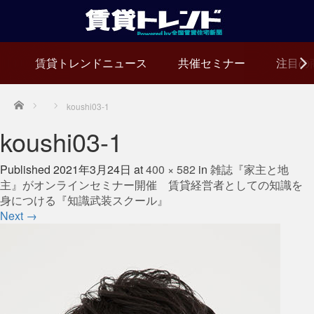
賃貸トレンドニュース
共催セミナー
注目の
Home
koushi03-1
koushi03-1
Published
2021年3月24日
at
400 × 582
in
雑誌『家主と地
主』がオンラインセミナー開催 賃貸経営者としての知識を
身につける『知識武装スクール』
Next
→