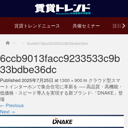
賃貸トレンドニュース
共催セミナー
注目の
Home
6ccb9013facc9233533c9b33bdbe36dc
6ccb9013facc9233533c9b
33bdbe36dc
Published
2025年7月25日
at
1300 × 900
in
クラウド型スマ
ートインターホンで集合住宅に革新を ── 高品質・高機能・
低価格・スピード導入を実現する新ブランド-「DNAKE」登
場
←
Previous
Next
→