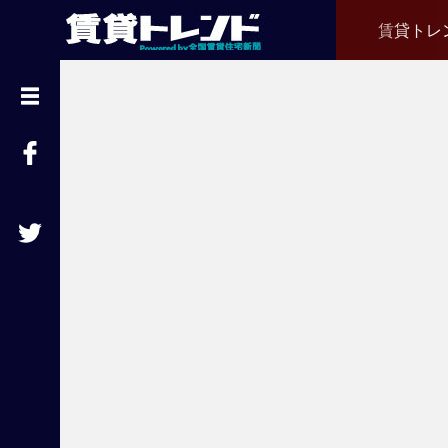
賃貸トレ
『
賃
貸
ト
レ
ン
ド
』
と
は
賃
貸
不
動
産
経
営
に
役