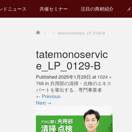
ンドニュース
共催セミナー
注目の商材紹介
メ
Home
tatemonoservice_LP_0129-B
tatemonoservic
e_LP_0129-B
Published
2025年1月29日
at
1024 ×
768
in
共用部の清掃・点検のエキス
パートを輩出する、専門事業者
←
Previous
Next
→