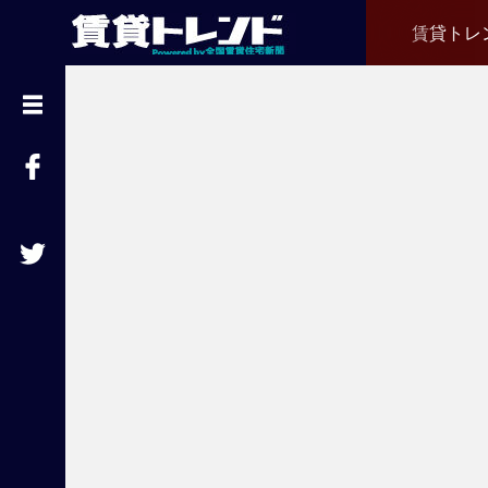
賃貸トレ
『
賃
貸
ト
レ
ン
ド
』
と
は
賃
貸
不
動
産
経
営
に
役