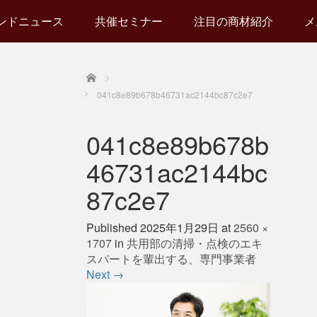
ンドニュース
共催セミナー
注目の商材紹介
メ
Home
041c8e89b678b46731ac2144bc87c2e7
041c8e89b678b
46731ac2144bc
87c2e7
Published
2025年1月29日
at
2560 ×
1707
in
共用部の清掃・点検のエキ
スパートを輩出する、専門事業者
Next
→