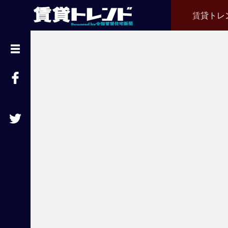
賃貸トレ
『
賃
貸
ト
レ
ン
ド
』
と
は
賃
貸
不
動
産
経
営
に
役