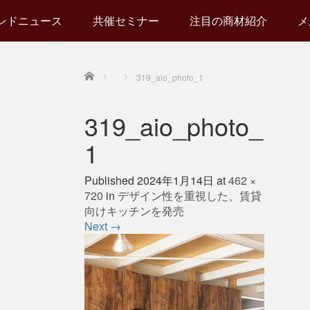
ンドニュース
共催セミナー
注目の商材紹介
メ
Home
319_aio_photo_1
319_aio_photo_
1
Published
2024年1月14日
at
462 ×
720
in
デザイン性を重視した、賃貸
向けキッチンを発売
Next
→