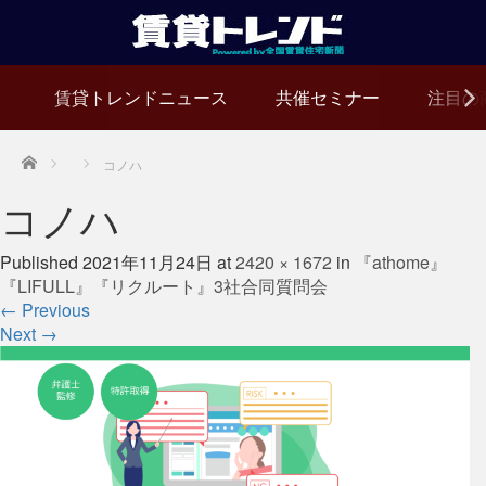
賃貸トレンドニュース
共催セミナー
注目の
Home
コノハ
コノハ
Published
2021年11月24日
at
2420 × 1672
in
『athome』
『LIFULL』『リクルート』3社合同質問会
←
Previous
Next
→