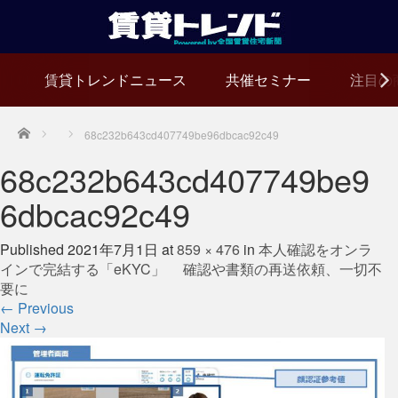
賃貸トレンドニュース
共催セミナー
注目の
Home
68c232b643cd407749be96dbcac92c49
68c232b643cd407749be9
6dbcac92c49
Published
2021年7月1日
at
859 × 476
in
本人確認をオンラ
インで完結する「eKYC」 確認や書類の再送依頼、一切不
要に
←
Previous
Next
→