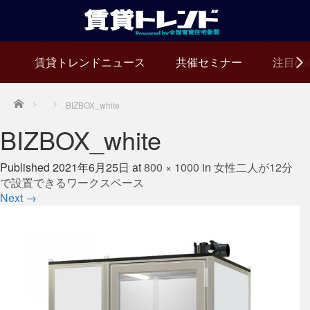
賃貸トレンドニュース
共催セミナー
注目の
Home
BIZBOX_white
BIZBOX_white
Published
2021年6月25日
at
800 × 1000
in
女性二人が12分
で設置できるワークスペース
Next
→