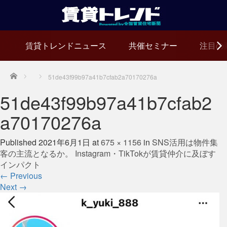
賃貸トレンドニュース
共催セミナー
注目の
Home
51de43f99b97a41b7cfab2a70170276a
51de43f99b97a41b7cfab2
a70170276a
Published
2021年6月1日
at
675 × 1156
in
SNS活用は物件集
客の主流となるか。 Instagram・TikTokが賃貸仲介に及ぼす
インパクト
←
Previous
Next
→