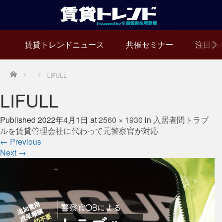
賃貸トレンドニュース
共催セミナー
注目の
Home
LIFULL
LIFULL
Published
2022年4月1日
at
2560 × 1930
in
入居者間トラブ
ルを賃貸管理会社に代わって元警察官が対応
←
Previous
Next
→