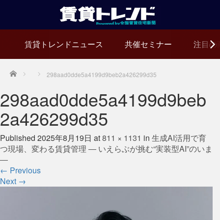
賃貸トレンドニュース
共催セミナー
注目の
Home
298aad0dde5a4199d9beb2a426299d35
298aad0dde5a4199d9beb
2a426299d35
Published
2025年8月19日
at
811 × 1131
in
生成AI活用で育
つ現場、変わる賃貸管理 ― いえらぶが挑む“実装型AI”のいま
―
←
Previous
Next
→