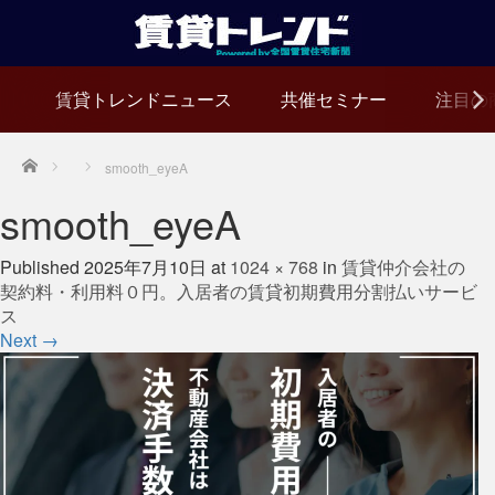
賃貸トレンドニュース
共催セミナー
注目の
Home
smooth_eyeA
smooth_eyeA
Published
2025年7月10日
at
1024 × 768
in
賃貸仲介会社の
契約料・利用料０円。入居者の賃貸初期費用分割払いサービ
ス
Next
→