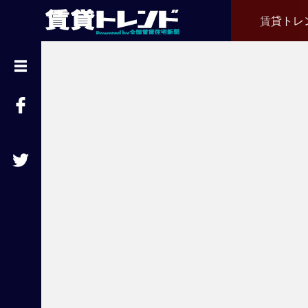
賃貸トレ
『
賃
貸
ト
レ
ン
ド
』
と
は
賃
貸
不
動
産
経
営
に
役