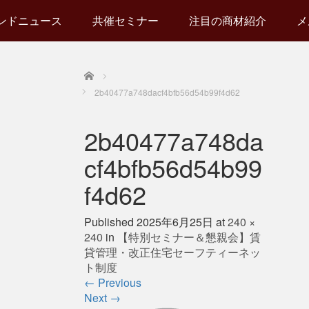
ンドニュース
共催セミナー
注目の商材紹介
メ
Home
2b40477a748dacf4bfb56d54b99f4d62
2b40477a748da
cf4bfb56d54b99
f4d62
Published
2025年6月25日
at
240 ×
240
in
【特別セミナー＆懇親会】賃
貸管理・改正住宅セーフティーネッ
ト制度
←
Previous
Next
→