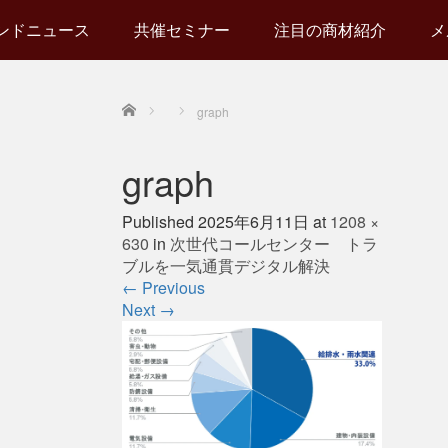
ンドニュース
共催セミナー
注目の商材紹介
メ
Home
graph
graph
Published
2025年6月11日
at
1208 ×
630
in
次世代コールセンター トラ
ブルを一気通貫デジタル解決
←
Previous
Next
→