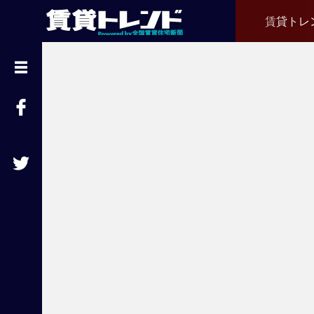
賃貸トレ
『
賃
貸
ト
レ
ン
ド
』
と
は
賃
貸
不
動
産
経
営
に
役