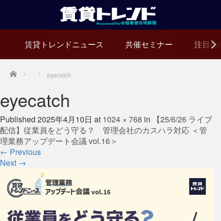
賃貸トレンドニュース
共催セミナー
注目の
Home
eyecatch
eyecatch
Published
2025年4月10日
at
1024 × 768
in
【25/6/26 ライブ
配信】従業員をどう守る？ 管理会社のカスハラ対応 ＜管
理業務アップデート会議 vol.16＞
←
Previous
Next
→