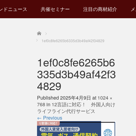
ンドニュース
共催セミナー
注目の商材紹介
メ
Home
1ef0c8fe6265b6335d3b49af42f34829
1ef0c8fe6265b6
335d3b49af42f3
4829
Published
2025年4月9日
at
1024 ×
768
in
12言語に対応！ 外国人向け
ライフライン代行サービス
←
Previous