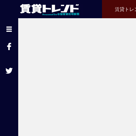
賃貸トレ
『
賃
貸
ト
レ
ン
ド
』
と
は
賃
貸
不
動
産
経
営
に
役