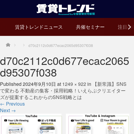
賃貸トレンドニュース
共催セミナー
注目の
Home
d70c2112c0d677ecac2065d95307f038
d70c2112c0d677ecac2065
d95307f038
Published
2024年9月10日
at
1249 × 922
in
【新常識】SNS
で変わる 不動産の集客・採用戦略！いえらぶクリエイター
ズが提案するこれからのSNS戦略とは
←
Previous
Next
→