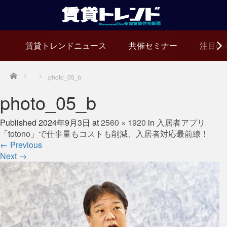
賃貸トレンドニュース
共催セミナー
注目の
Home
photo_05_b
photo_05_b
Published
2024年9月3日
at
2560 × 1920
in
入居者アプリ
「totono」で仕事量もコストも削減、入居者対応最前線！
←
Previous
Next
→