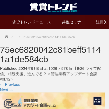
賃貸トレンドニュース
共催セミナー
注目の
Home
75ec6820042c81beff51141a1de584cb
75ec6820042c81beff5114
1a1de584cb
Published
2024年9月5日
at
1026 × 578
in
【9/26 ライブ配
信】相続支援、進んでる？＜管理業務アップデート会議
vol.12＞
←
Previous
Next
→