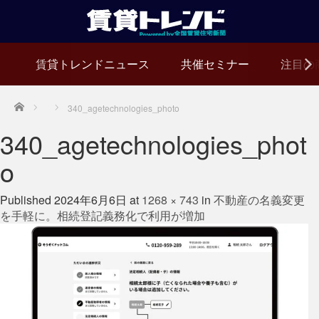
賃貸トレンドニュース
共催セミナー
注目の
Home
340_agetechnologies_photo
340_agetechnologies_phot
o
Published
2024年6月6日
at
1268 × 743
in
不動産の名義変更
を手軽に。相続登記義務化で利用が増加