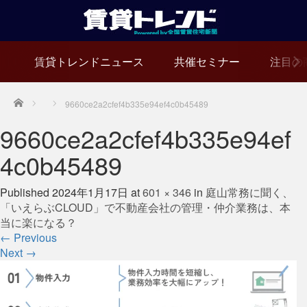
賃貸トレンドニュース
共催セミナー
注目の
Home
9660ce2a2cfef4b335e94ef4c0b45489
9660ce2a2cfef4b335e94ef
4c0b45489
Published
2024年1月17日
at
601 × 346
in
庭山常務に聞く、
「いえらぶCLOUD」で不動産会社の管理・仲介業務は、本
当に楽になる？
←
Previous
Next
→