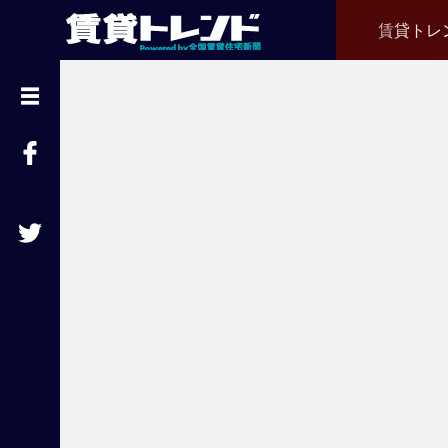
賃貸トレ
『
賃
貸
ト
レ
ン
ド
』
と
は
賃
貸
不
動
産
経
営
に
役