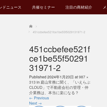
ンドニュース
共催セミナー
注目の商材紹介
メ
Home
451ccbefee521fce1be55f5029131971-2
451ccbefee521f
ce1be55f50291
31971-2
Published
2024年1月23日
at
987 ×
313
in
庭山常務に聞く、「いえらぶ
CLOUD」で不動産会社の管理・仲
介業務は、本当に楽になる？
←
Previous
Next
→