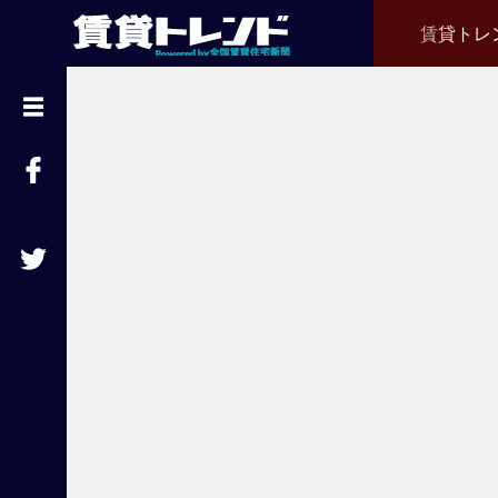
賃貸トレ
『
賃
貸
ト
レ
ン
ド
』
と
は
賃
貸
不
動
産
経
営
に
役