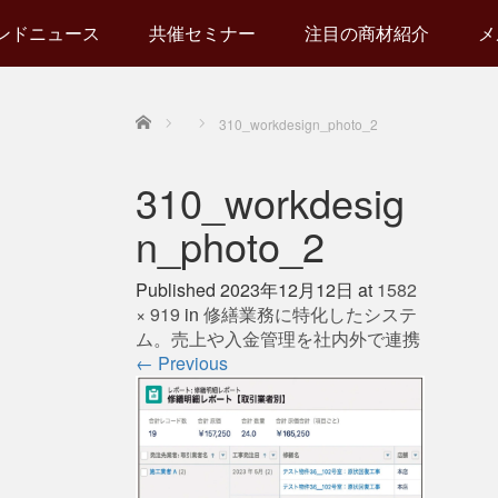
ンドニュース
共催セミナー
注目の商材紹介
メ
Home
310_workdesign_photo_2
310_workdesig
n_photo_2
Published
2023年12月12日
at
1582
× 919
in
修繕業務に特化したシステ
ム。売上や入金管理を社内外で連携
←
Previous