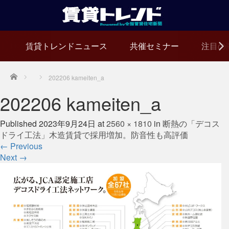
賃貸トレンドニュース
共催セミナー
注目の
Home
202206 kameiten_a
202206 kameiten_a
Published
2023年9月24日
at
2560 × 1810
in
断熱の「デコス
ドライ工法」木造賃貸で採用増加。防音性も高評価
←
Previous
Next
→