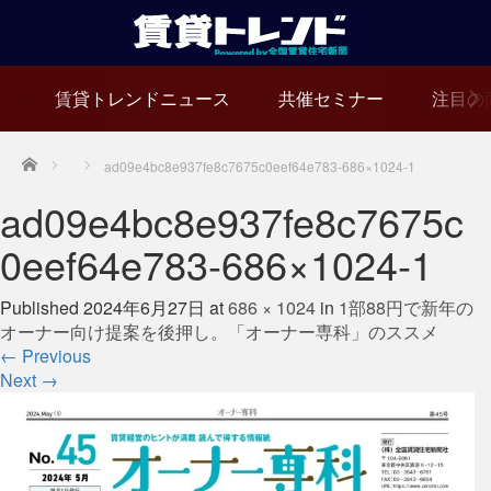
賃貸トレンドニュース
共催セミナー
注目の
Home
ad09e4bc8e937fe8c7675c0eef64e783-686×1024-1
ad09e4bc8e937fe8c7675c
0eef64e783-686×1024-1
Published
2024年6月27日
at
686 × 1024
in
1部88円で新年の
オーナー向け提案を後押し。「オーナー専科」のススメ
←
Previous
Next
→