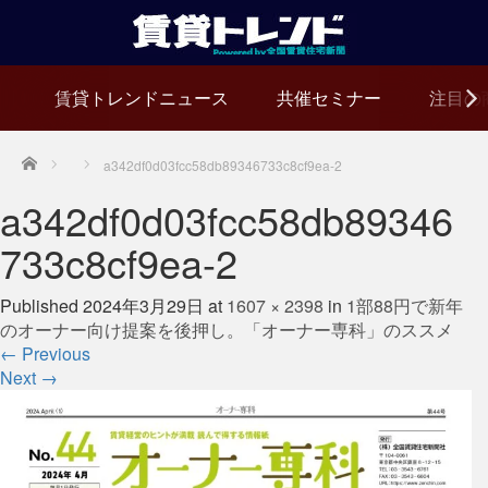
賃貸トレンドニュース
共催セミナー
注目の
Home
a342df0d03fcc58db89346733c8cf9ea-2
a342df0d03fcc58db89346
733c8cf9ea-2
Published
2024年3月29日
at
1607 × 2398
in
1部88円で新年
のオーナー向け提案を後押し。「オーナー専科」のススメ
←
Previous
Next
→