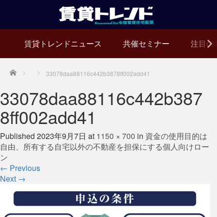
賃貸トレンドニュース
共催セミナー
注目の
Home
33078daa88116c442b3878ff002add41
33078daa88116c442b387
8ff002add41
Published
2023年9月7日
at
1150 × 700
in
資金の使用目的は
自由、所有する自宅以外の不動産を担保にする個人向けロー
ン
←
Previous
Next
→