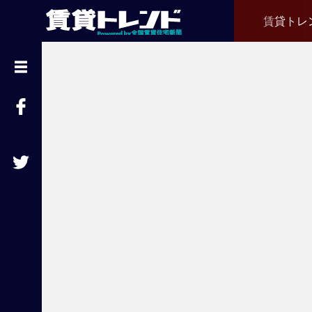
賃貸トレ
『
賃
貸
ト
レ
ン
ド
』
と
は
賃
貸
不
動
産
経
営
に
役