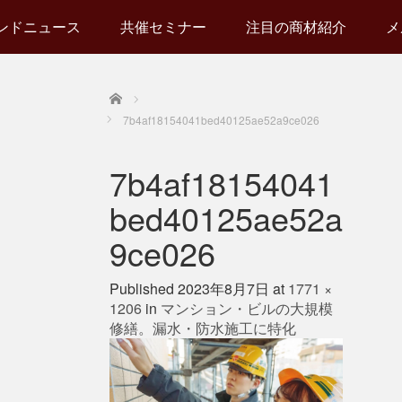
ンドニュース
共催セミナー
注目の商材紹介
メ
Home
7b4af18154041bed40125ae52a9ce026
7b4af18154041
bed40125ae52a
9ce026
Published
2023年8月7日
at
1771 ×
1206
in
マンション・ビルの大規模
修繕。漏水・防水施工に特化