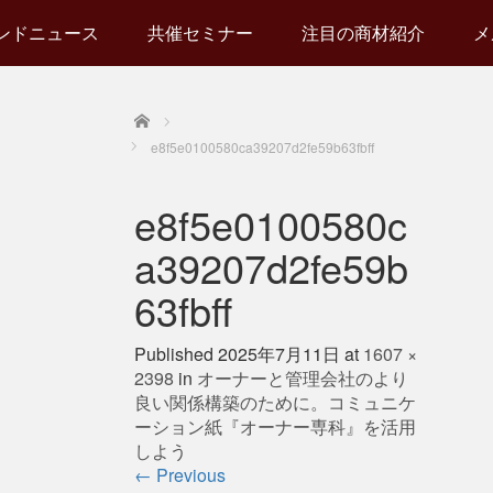
ンドニュース
共催セミナー
注目の商材紹介
メ
Home
e8f5e0100580ca39207d2fe59b63fbff
e8f5e0100580c
a39207d2fe59b
63fbff
Published
2025年7月11日
at
1607 ×
2398
in
オーナーと管理会社のより
良い関係構築のために。コミュニケ
ーション紙『オーナー専科』を活用
しよう
←
Previous