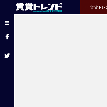
賃貸トレ
『
賃
貸
ト
レ
ン
ド
』
と
は
賃
貸
不
動
産
経
営
に
役