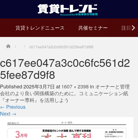
賃貸トレンドニュース
共催セミナー
注目の
Home
c617ee047a3c0c6fc561d25fee87d9f8
c617ee047a3c0c6fc561d2
5fee87d9f8
Published
2025年3月7日
at
1607 × 2398
in
オーナーと管理
会社のより良い関係構築のために。コミュニケーション紙
『オーナー専科』を活用しよう
←
Previous
Next
→