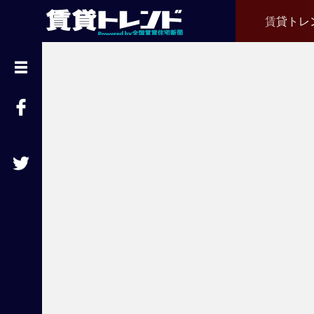
賃貸トレ
『
賃
貸
ト
レ
ン
ド
』
と
は
賃
貸
不
動
産
経
営
に
役