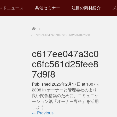
ンドニュース
共催セミナー
注目の商材紹介
メ
Home
c617ee047a3c0c6fc561d25fee87d9f8
c617ee047a3c0
c6fc561d25fee8
7d9f8
Published
2025年2月17日
at
1607 ×
2398
in
オーナーと管理会社のより
良い関係構築のために。コミュニケ
ーション紙『オーナー専科』を活用
しよう
←
Previous