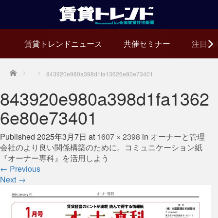
賃貸トレンドニュース
共催セミナー
注目の
Home
843920e980a398d1fa13626e80e73401
843920e980a398d1fa1362
6e80e73401
Published
2025年3月7日
at
1607 × 2398
in
オーナーと管理
会社のより良い関係構築のために。コミュニケーション紙
『オーナー専科』を活用しよう
←
Previous
Next
→