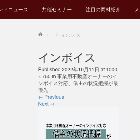
ンドニュース
共催セミナー
注目の商材紹介
メ
Home
インボイス
インボイス
Published
2022年10月11日
at
1000
× 750
in
事業用不動産オーナーのイ
ンボイス対応、借主の状況把握が最
優先
←
Previous
Next
→