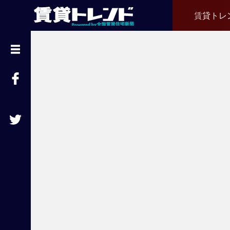
賃貸トレ
『
賃
貸
ト
レ
ン
ド
』
と
は
賃
貸
不
動
産
経
営
に
役