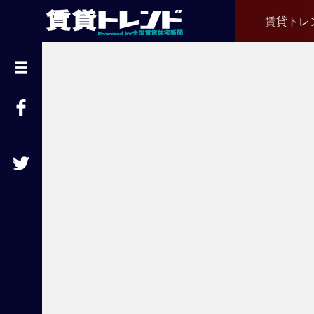
賃貸トレ
『
賃
貸
ト
レ
ン
ド
』
と
は
賃
貸
不
動
産
経
営
に
役