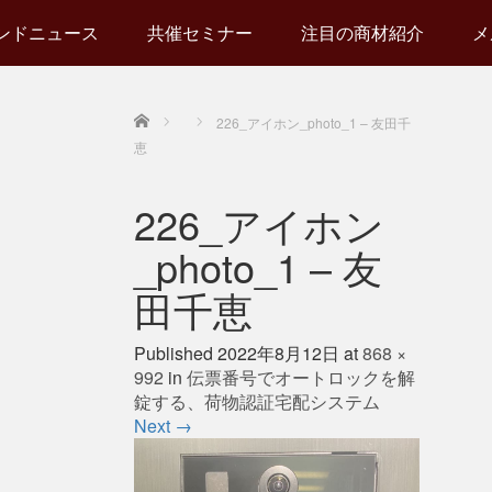
ンドニュース
共催セミナー
注目の商材紹介
メ
Home
226_アイホン_photo_1 – 友田千
恵
226_アイホン
_photo_1 – 友
田千恵
Published
2022年8月12日
at
868 ×
992
in
伝票番号でオートロックを解
錠する、荷物認証宅配システム
Next
→