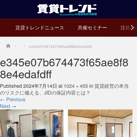
賃貸トレンドニュース
共催セミナー
注目の
Home
e345e07b674473f65ae8f88e4edafdff
e345e07b674473f65ae8f8
8e4edafdff
Published
2024年7月14日
at
1024 × 455
in
賃貸経営の本当
のリスクに備える、JIDの保証内容とは？
←
Previous
Next
→