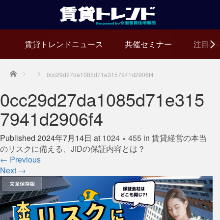
賃貸トレンドニュース
共催セミナー
注目の
Home
0cc29d27da1085d71e3157941d2906f4
0cc29d27da1085d71e315
7941d2906f4
Published
2024年7月14日
at
1024 × 455
in
賃貸経営の本当
のリスクに備える、JIDの保証内容とは？
←
Previous
Next
→