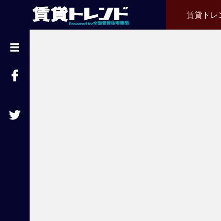
賃貸トレ
『
賃
貸
ト
レ
ン
ド
』
と
は
賃
貸
不
動
産
経
営
に
役