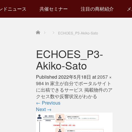
ンドニュース
共催セミナー
注目の商材紹介
メ
Home
ECHOES_P3-Akiko-Sato
ECHOES_P3-
Akiko-Sato
Published
2022年5月18日
at
2057 ×
984
in
家主が自分でポータルサイト
に出稿できるサービス 掲載物件のア
クセス数や反響状況がわかる
←
Previous
Next
→