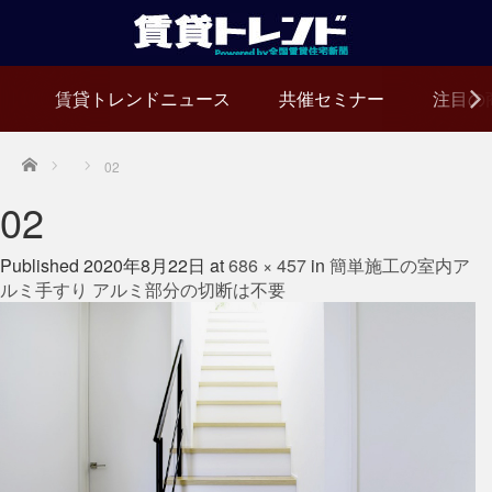
賃貸トレンドニュース
共催セミナー
注目の
Home
02
02
Published
2020年8月22日
at
686 × 457
in
簡単施工の室内ア
ルミ手すり アルミ部分の切断は不要